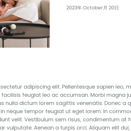
2023年 October月 20日
tetur adipiscing elit. Pellentesque sapien leo, mole
m facilisis feugiat leo ac accumsan. Morbi magna jus
 nulla dictum lorem sagittis venenatis. Donec a qua
 in neque tempor feugiat ut eget lorem. In commod
nt velit. Vestibulum sem risus, condimentum at fac
r vulputate. Aenean a turpis orci. Aliquam elit dui,