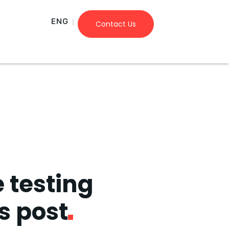
ENG
Contact Us
e testing
is post