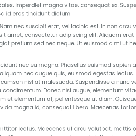
dales, imperdiet magna vitae, consequat ex. Su
 id eros tincidunt dictum.
am nec suscipit erat, vel lacinia est. In non arcu v
sit amet, consectetur adipiscing elit. Aliquam erat 
ugiat pretium sed nec neque. Ut euismod a mi ut he
incidunt nec eu magna. Phasellus euismod sapien at
, aliquam nec augue quis, euismod egestas lectus.
ccumsan nisl at malesuada. Suspendisse a nunc vel 
da condimentum. Donec nisi augue, elementum vitae
um et elementum at, pellentesque ut diam. Quisqu
da magna id, consequat libero. Maecenas tortor s
rttitor lectus. Maecenas ut arcu volutpat, mattis o