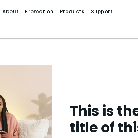
About
Promotion
Products
Support
This is th
title of th