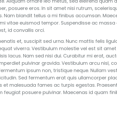
ante. Aliquam ornare leo metus, sed eleifend quam di
r, posuere eros. In sit amet nisi rutrum, scelerisq
. Nam blandit tellus a mi finibus accumsan. Maecen
 mi vitae euismod tempor. Suspendisse ac massa
t, id convallis orci.
enatis et, suscipit sed urna. Nunc mattis felis ligul
equat viverra. Vestibulum molestie vel est sit amet
isis lacus. Nam sed nisi dui. Curabitur mi erat, auc
mperdiet pulvinar gravida. Vestibulum arcu nisl, c
 fermentum ipsum non, tristique neque. Nullam ves
icitudin. Sed fermentum erat quis ullamcorper pla
us et malesuada fames ac turpis egestas. Praesent 
am feugiat posuere pulvinar. Maecenas id quam fin