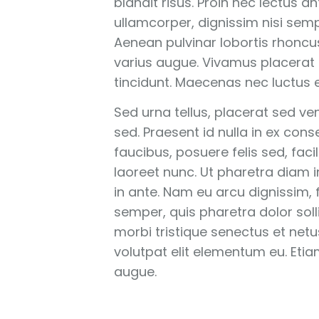
blandit risus. Proin nec lectus 
ullamcorper, dignissim nisi sempe
Aenean pulvinar lobortis rhoncus
varius augue. Vivamus placerat
tincidunt. Maecenas nec luctus es
Sed urna tellus, placerat sed ven
sed. Praesent id nulla in ex cons
faucibus, posuere felis sed, facil
laoreet nunc. Ut pharetra diam i
in ante. Nam eu arcu dignissim,
semper, quis pharetra dolor soll
morbi tristique senectus et net
volutpat elit elementum eu. Eti
augue.