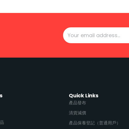
s
Quick Links
產品發布
清貨減價
品
產品保養登記（普通用戶）