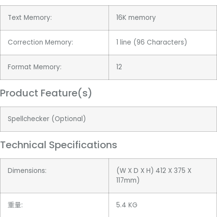
Text Memory:
16K memory
Correction Memory:
1 line (96 Characters)
Format Memory:
12
Product Feature(s)
Spellchecker (Optional)
Technical Specifications
Dimensions:
(W X D X H) 412 X 375 X
117mm)
重量:
5.4 KG