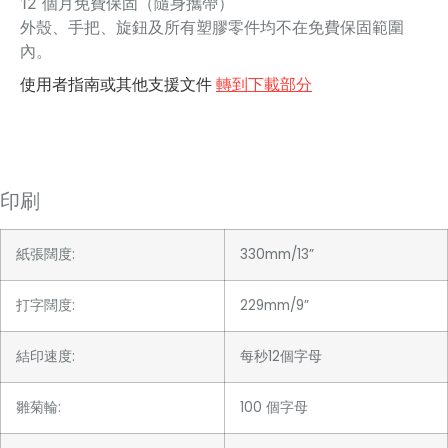
12 個月免費保固（隨身攜帶）
外殼、手把、旋鈕及所有塑膠零件均不在免費保固範圍
內。
使用者指南或其他支援文件
轉到下載部分
印刷
紙張闊度:
330mm/13”
打字闊度:
229mm/9”
結印速度:
每秒12個字母
雛菊輪:
100 個字母